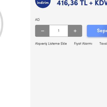
416,36
TL + KD
indirim
AD
Sepe
Alışveriş Listeme Ekle
Fiyat Alarmı
Tavsi