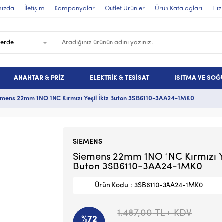
mızda
İletişim
Kampanyalar
Outlet Ürünler
Ürün Katalogları
Hız
ANAHTAR & PRİZ
ELEKTRİK & TESİSAT
ISITMA VE SO
emens 22mm 1NO 1NC Kırmızı Yeşil İkiz Buton 3SB6110-3AA24-1MK0
SIEMENS
Siemens 22mm 1NO 1NC Kırmızı Ye
Buton 3SB6110-3AA24-1MK0
Ürün Kodu : 3SB6110-3AA24-1MK0
1.487,00
TL + KDV
%72