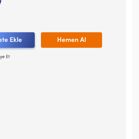
V
te Ekle
Hemen Al
ye Et