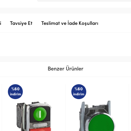
i
Tavsiye Et
Teslimat ve İade Koşulları
Benzer Ürünler
%60
%59
indirim
indirim