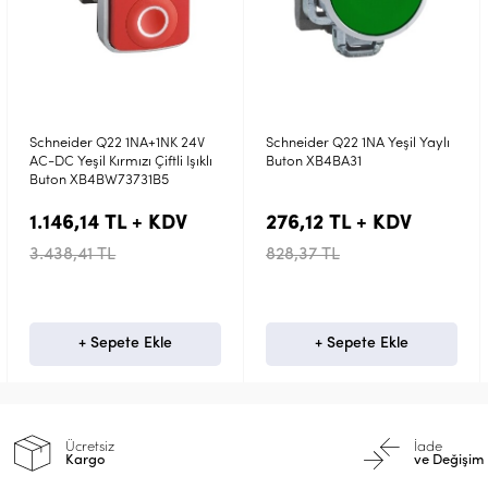
Schneider Q22 1NA Yeşil Yaylı
Emas Metal 2NA 2NA 2-0-1
Buton XB4BA31
60° Seçici Kalıcı 22 mm Buton
CM303S30
276,12 TL + KDV
488,46 TL + KDV
828,37 TL
1.412,40 TL
+ Sepete Ekle
+ Sepete Ekle
Ücretsiz
İade
Kargo
ve Değişim