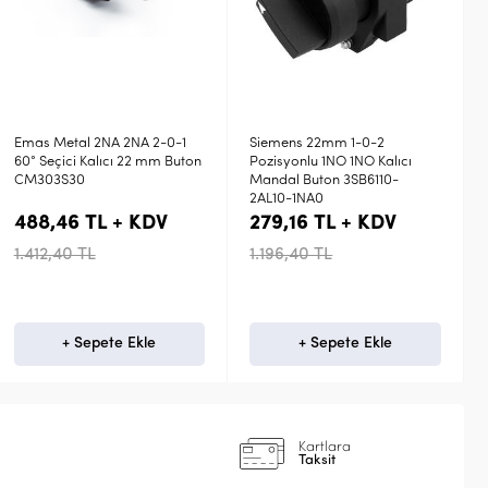
Siemens 22mm 1-0-2
Emas Plastik 1NA (0-1) 60°
Pozisyonlu 1NO 1NO Kalıcı
Anahtarlı Kalıcı 22 mm Buton
Mandal Buton 3SB6110-
CP100AA20
2AL10-1NA0
279,16 TL + KDV
374,75 TL + KDV
1.196,40 TL
1.083,60 TL
+ Sepete Ekle
+ Sepete Ekle
Kartlara
Taksit