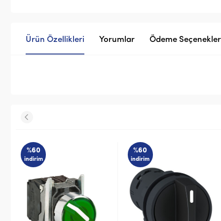
Ürün Özellikleri
Yorumlar
Ödeme Seçenekler
%60
%60
indirim
indirim