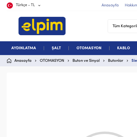
Türkçe - TL
Anasayfa
Hakkı
AYDINLATMA
ŞALT
OTOMASYON
KABLO
Anasayfa
OTOMASYON
Buton ve Sinyal
Butonlar
Si