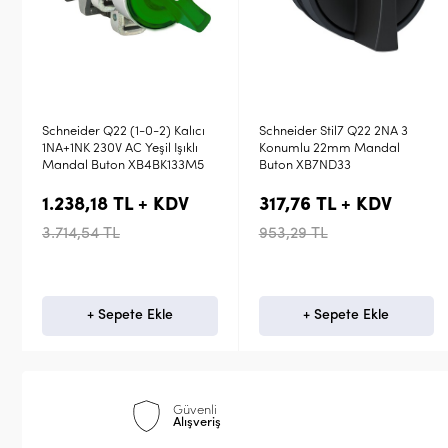
Schneider Stil7 Q22 2NA 3
Schneider Q22 1NA+1NK 24V
Konumlu 22mm Mandal
AC-DC Yeşil Kırmızı Çiftli Işıklı
Buton XB7ND33
Buton XB4BW73731B5
317,76 TL + KDV
1.146,14 TL + KDV
953,29 TL
3.438,41 TL
+ Sepete Ekle
+ Sepete Ekle
Güvenli
Alışveriş