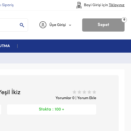
lı Sipariş
Bayi Girişi için
Tıklayınız
0
Sepet
Üye Girişi
ĞUTMA
şil İkiz
Yorumlar 0 | Yorum Ekle
Stokta : 100 +