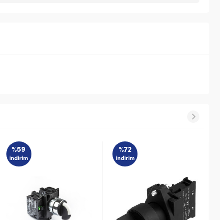
%72
%59
indirim
indirim