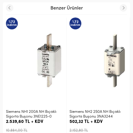
Benzer Ürünler
%72
%72
indirim
indirim
Siemens NH1 200A NH Bıçaklı
Siemens NH2 250A NH Bıçaklı
Sigorta Buşonu 3NE1225-0
Sigorta Buşonu 3NA3244
2.539,60 TL + KDV
502,32 TL + KDV
10.884,00 TL
2.152,80 TL