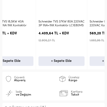
Schneider TVS 37KW 80A 220VAC
Schneider Easy 4KW 3P 9A 1NK
3P 1NA+1NK Kontaktör LC1E80M5
220VAC Kontaktör LC1E0901M5
4.409,64 TL + KDV
569,20 TL + KDV
12.906,27 TL
1.665,96 TL
+ Sepete Ekle
+ Sepete Ekle
Güvenli
Ücretsiz
Alışveriş
Kargo
İade
Kartlara
ve Değişim
Taksit