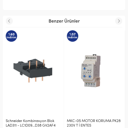
Benzer Ürünler
%60
%57
indirim
indirim
Schneider Kombinasyon Blok
MKC-05 MOTOR KORUMA PK28
LAD311 - LC1D09...D38 GV2AF4
230V T İ ENTES