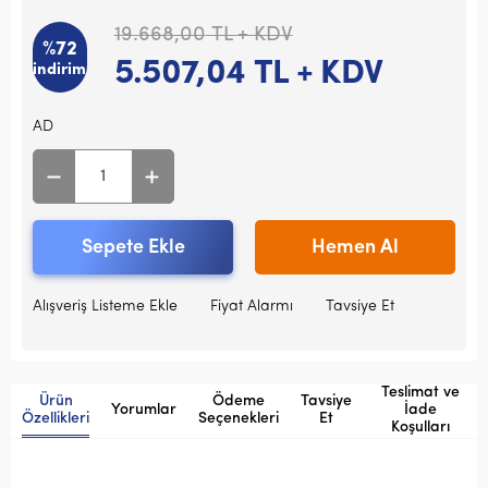
19.668,00
TL + KDV
%72
5.507,04
TL + KDV
indirim
AD
Sepete Ekle
Hemen Al
Alışveriş Listeme Ekle
Fiyat Alarmı
Tavsiye Et
Teslimat ve
Ürün
Ödeme
Tavsiye
Yorumlar
İade
Özellikleri
Seçenekleri
Et
Koşulları