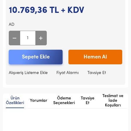
10.769,36
TL + KDV
AD
Sepete Ekle
Hemen Al
Alışveriş Listeme Ekle
Fiyat Alarmı
Tavsiye Et
Teslimat ve
Ürün
Ödeme
Tavsiye
Yorumlar
İade
Özellikleri
Seçenekleri
Et
Koşulları