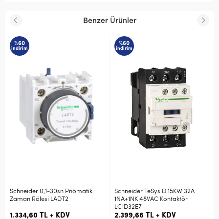
Benzer Ürünler
%60
%60
indirim
indirim
Schneider 0,1-30sn Pnömatik
Schneider TeSys D 15KW 32A
Zaman Rölesi LADT2
1NA+1NK 48VAC Kontaktör
LC1D32E7
1.334,60 TL + KDV
2.399,66 TL + KDV