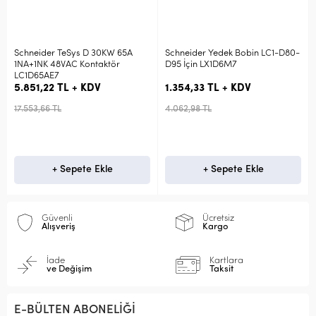
 30KW 65A
Schneider Yedek Bobin LC1-D80-
Schneider Yardımcı K
taktör
D95 İçin LX1D6M7
3NK LA1KN13
DV
1.354,33 TL + KDV
449,25 TL + KDV
4.062,98 TL
1.347,75 TL
 Ekle
+ Sepete Ekle
+ Sepete Ek
Güvenli
Ücretsiz
Alışveriş
Kargo
İade
Kartlara
ve Değişim
Taksit
E-BÜLTEN ABONELİĞİ