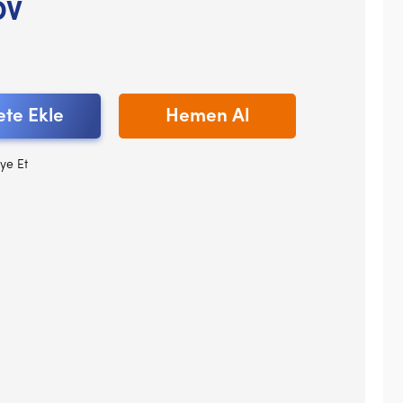
DV
te Ekle
Hemen Al
ye Et