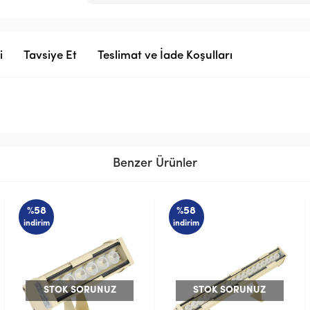
i
Tavsiye Et
Teslimat ve İade Koşulları
Benzer Ürünler
%58
%58
indirim
indirim
STOK SORUNUZ
STOK SORUNUZ