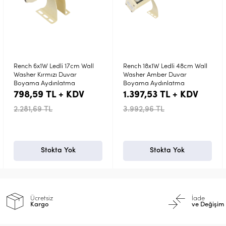
Rench 18x1W Ledli 48cm Wall
Rench 12x1W Ledli 33cm Wall
Washer Amber Duvar
Washer Amber Duvar
Boyama Aydınlatma
Boyama Aydınlatma
1.397,53 TL + KDV
1.098,06 TL + KDV
3.992,96 TL
3.137,32 TL
Stokta Yok
Stokta Yok
Ücretsiz
İade
Kargo
ve Değişim