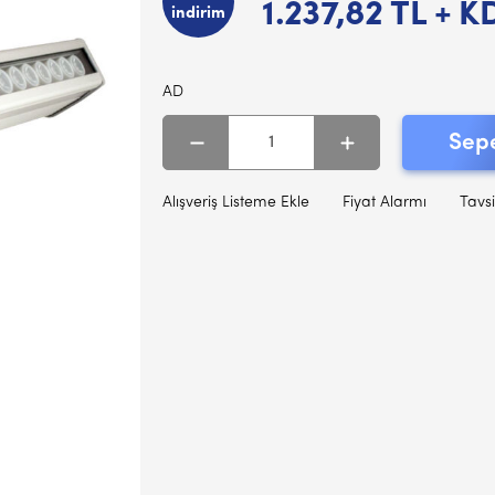
1.237,82
TL + K
indirim
AD
Sepe
Alışveriş Listeme Ekle
Fiyat Alarmı
Tavsi