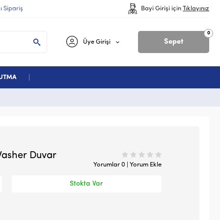
lı Sipariş
Bayi Girişi için
Tıklayınız
0
Sepet
Üye Girişi
ĞUTMA
Washer Duvar
Yorumlar 0 | Yorum Ekle
Stokta Var