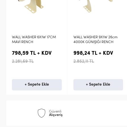
WALL WASHER 9X1W 26cm
Rench 6x1W Ledli 17cm Wall
4000K GÜNIŞIĞI RENCH
Washer Kırmızı Duvar
Boyama Aydınlatma
998,24 TL + KDV
798,59 TL + KDV
2.852,11 TL
2.281,69 TL
+ Sepete Ekle
Stokta Yok
Güvenli
Alışveriş