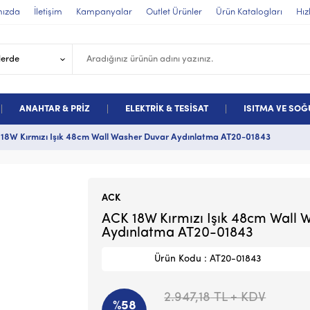
mızda
İletişim
Kampanyalar
Outlet Ürünler
Ürün Katalogları
Hız
ANAHTAR & PRİZ
ELEKTRİK & TESİSAT
ISITMA VE SO
18W Kırmızı Işık 48cm Wall Washer Duvar Aydınlatma AT20-01843
ACK
ACK 18W Kırmızı Işık 48cm Wall 
Aydınlatma AT20-01843
Ürün Kodu : AT20-01843
2.947,18
TL + KDV
%58