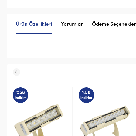
Ürün Özellikleri
Yorumlar
Ödeme Seçenekler
%58
%58
indirim
indirim
STOK SORUNUZ