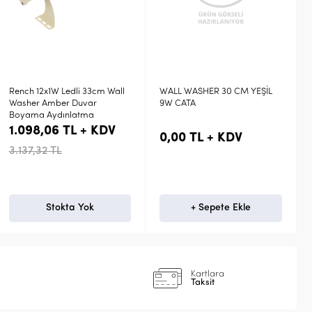
WALL WASHER 30 CM YEŞİL
WALL WASHER 9X1W 26 CM
9W CATA
6400K BEYAZ RENCH
998,24 TL + KDV
0,00 TL + KDV
2.852,11 TL
+ Sepete Ekle
+ Sepete Ekle
Kartlara
Taksit