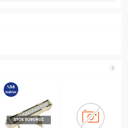
%58
indirim