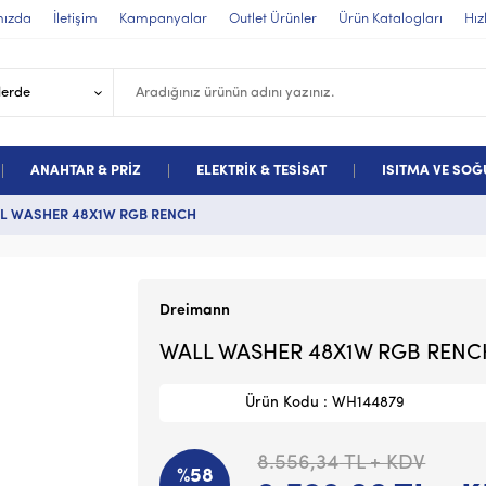
mızda
İletişim
Kampanyalar
Outlet Ürünler
Ürün Katalogları
Hız
ANAHTAR & PRİZ
ELEKTRİK & TESİSAT
ISITMA VE SO
L WASHER 48X1W RGB RENCH
Dreimann
WALL WASHER 48X1W RGB RENC
Ürün Kodu : WH144879
8.556,34
TL + KDV
%58