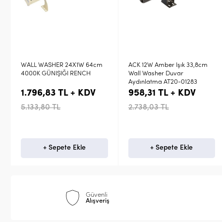
ACK 12W Amber Işık 33,8cm
WALL WASHER 24X1W 64cm
Wall Washer Duvar
MAVİ RENCH
Aydınlatma AT20-01283
958,31 TL + KDV
1.796,83 TL + KDV
2.738,03 TL
5.133,80 TL
+ Sepete Ekle
Stokta Yok
Güvenli
Alışveriş