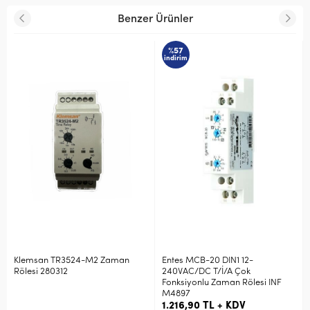
Benzer Ürünler
%57
indirim
Klemsan TR3524-M2 Zaman
Entes MCB-20 DIN1 12-
Rölesi 280312
240VAC/DC T/İ/A Çok
Fonksiyonlu Zaman Rölesi INF
M4897
1.216,90 TL + KDV