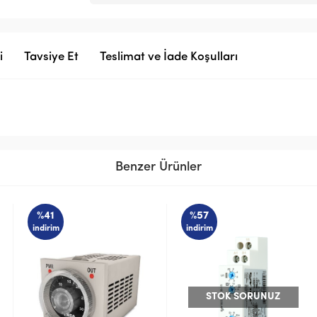
i
Tavsiye Et
Teslimat ve İade Koşulları
Benzer Ürünler
%41
%57
indirim
indirim
STOK SORUNUZ