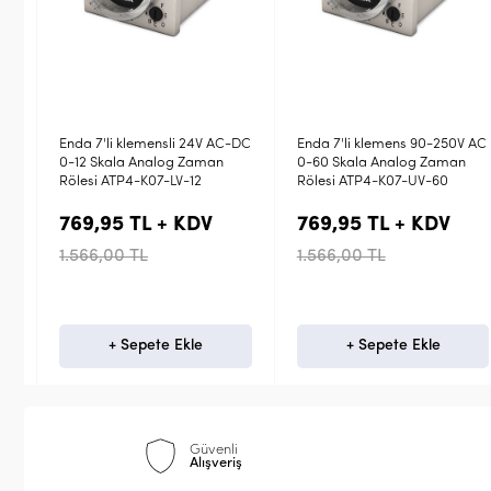
Enda 7'li klemensli 24V AC-DC
Enda 7'li klemens 90-250V AC
0-12 Skala Analog Zaman
0-60 Skala Analog Zaman
Rölesi ATP4-K07-LV-12
Rölesi ATP4-K07-UV-60
769,95 TL + KDV
769,95 TL + KDV
1.566,00 TL
1.566,00 TL
+ Sepete Ekle
+ Sepete Ekle
Güvenli
Alışveriş