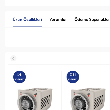
Ürün Özellikleri
Yorumlar
Ödeme Seçenekler
%41
%41
indirim
indirim