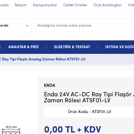
mızda
İletişim
Kampanyalar
Outlet Ürünler
Ürün Katalogları
Hız
ANAHTAR & PRİZ
ELEKTRİK & TESİSAT
ISITMA VE SO
Ray Tipi Flaşör Analog Zaman Rölesi ATSF01-LV
ENDA
Enda 24V AC-DC Ray Tipi Flaşör
Zaman Rölesi ATSF01-LV
Ürün Kodu : ATSF01-LV
0,00
TL + KDV