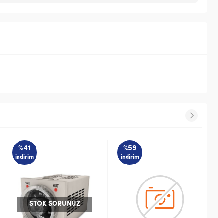
%41
%59
indirim
indirim
STOK SORUNUZ