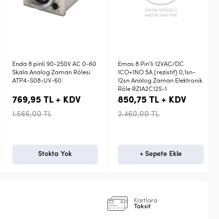
Enda 8 pinli 90-250V AC 0-60
Emas 8 Pin'li 12VAC/DC
Skala Analog Zaman Rölesi
1CO+1NO 5A (rezistif) 0,1sn-
ATP4-S08-UV-60
12sn Analog Zaman Elektronik
Röle RZ1A2C12S-1
769,95 TL + KDV
850,75 TL + KDV
1.566,00 TL
2.460,00 TL
Stokta Yok
+ Sepete Ekle
Kartlara
Taksit