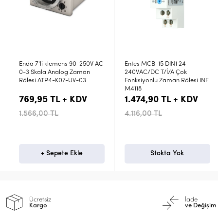
Enda 7'li klemens 90-250V AC
Entes MCB-15 DIN1 24-
0-3 Skala Analog Zaman
240VAC/DC T/İ/A Çok
Rölesi ATP4-K07-UV-03
Fonksiyonlu Zaman Rölesi INF
M4118
769,95 TL + KDV
1.474,90 TL + KDV
1.566,00 TL
4.116,00 TL
+ Sepete Ekle
Stokta Yok
Ücretsiz
İade
Kargo
ve Değişim