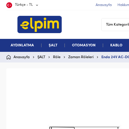
Türkçe - TL
Anasayfa
Hakkı
AYDINLATMA
ŞALT
OTOMASYON
KABLO
Anasayfa
ŞALT
Röle
Zaman Röleleri
Enda 24V AC-DC 