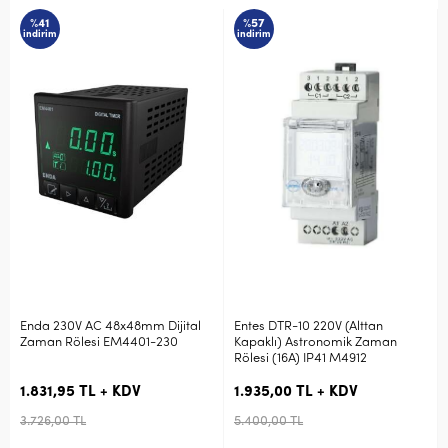
%41
%57
indirim
indirim
Enda 230V AC 48x48mm Dijital
Entes DTR-10 220V (Alttan
Zaman Rölesi EM4401-230
Kapaklı) Astronomik Zaman
Rölesi (16A) IP41 M4912
1.831,95 TL + KDV
1.935,00 TL + KDV
3.726,00 TL
5.400,00 TL