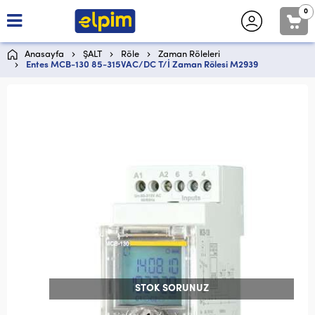
0
Anasayfa
ŞALT
Röle
Zaman Röleleri
Entes MCB-130 85-315VAC/DC T/İ Zaman Rölesi M2939
STOK SORUNUZ