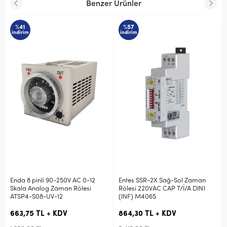
Benzer Ürünler
%41
%57
%
indirim
indirim
ind
Enda 8 pinli 90-250V AC 0-12
Entes SSR-2X Sağ-Sol Zaman
Ent
Skala Analog Zaman Rölesi
Rölesi 220VAC CAP T/İ/A DIN1
240
ATSP4-S08-UV-12
(INF) M4065
Fon
M41
663,75 TL + KDV
864,30 TL + KDV
632