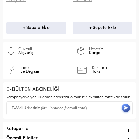
1.350,00 TL
2.412,00 TL
1.7
+ Sepete Ekle
+ Sepete Ekle
Güvenli
Ücretsiz
Alışveriş
Kargo
İade
Kartlara
ve Değişim
Taksit
E-BÜLTEN ABONELİĞİ
Kampanya ve yeniliklerden haberdar olmak için e-bültenimize kayıt olun.
Kategoriler
Önemli Bilgiler