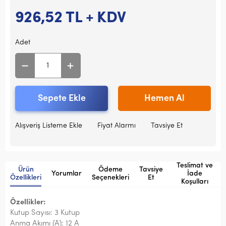
926,52
TL + KDV
Adet
Sepete Ekle
Hemen Al
Alışveriş Listeme Ekle
Fiyat Alarmı
Tavsiye Et
Teslimat ve
Ürün
Ödeme
Tavsiye
Yorumlar
İade
Özellikleri
Seçenekleri
Et
Koşulları
Özellikler:
Kutup Sayısı: 3 Kutup
Anma Akımı (A): 12 A