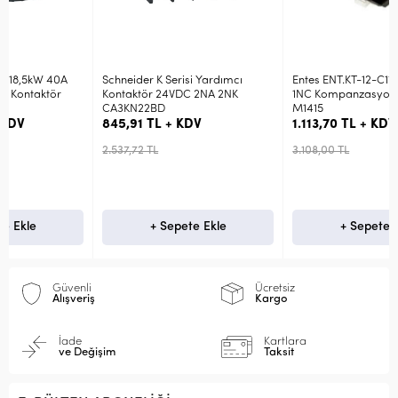
Schneider K Serisi Yardımcı
Entes ENT.KT-12-C11 12,5kVAr 1NO
Kontaktör 24VDC 2NA 2NK
1NC Kompanzasyon Kontaktör
CA3KN22BD
M1415
845,91 TL + KDV
1.113,70 TL + KDV
2.537,72 TL
3.108,00 TL
+ Sepete Ekle
+ Sepete Ekle
Güvenli
Ücretsiz
Alışveriş
Kargo
İade
Kartlara
ve Değişim
Taksit