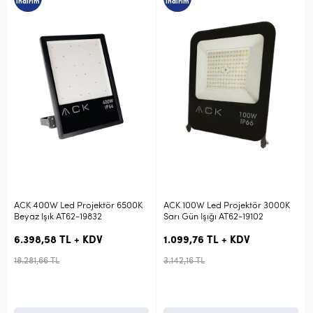
indirim
indirim
ACK 400W Led Projektör 6500K
ACK 100W Led Projektör 3000K
Beyaz Işık AT62-19832
Sarı Gün Işığı AT62-19102
6.398,58 TL + KDV
1.099,76 TL + KDV
18.281,66 TL
3.142,16 TL