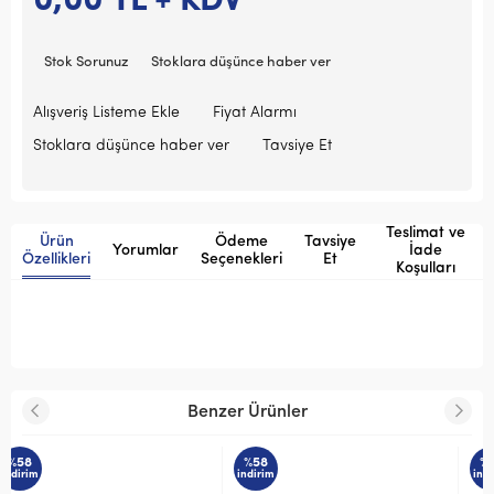
0,00
TL + KDV
Stok Sorunuz
Stoklara düşünce haber ver
Alışveriş Listeme Ekle
Fiyat Alarmı
Stoklara düşünce haber ver
Tavsiye Et
Teslimat ve
Ürün
Ödeme
Tavsiye
Yorumlar
İade
Özellikleri
Seçenekleri
Et
Koşulları
Benzer Ürünler
%58
%58
indirim
indirim