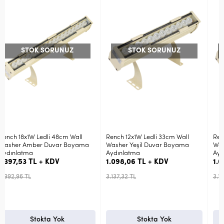
UZ
STOK SORUNUZ
STOK SORUNUZ
m Wall
Rench 12x1W Ledli 33cm Wall
Rench 12x1W Ledli 33cm W
 Boyama
Washer Yeşil Duvar Boyama
Washer Amber Duvar Bo
Aydınlatma
Aydınlatma
1.098,06 TL + KDV
1.098,06 TL + KDV
3.137,32 TL
3.137,32 TL
Stokta Yok
Stokta Yok